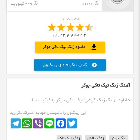
00:26
329 کیلوبایت
info_outline
query_builder
امتیاز دهید:
4.4
امتیاز از
42
رای
download
دانلود زنگ تیک تاکی جوکر
کانال تلگرام مای رینگتون
telegram
آهنگ زنگ تیک تاکی جوکر
دانلود اهنگ زنگ گوشی تیک تاکی جوکر با کیفیت بالا
این رینگتون را با دوستان خود به اشتراک بگزارید
Telegram
WhatsApp
Viber
Line
Facebook
Twitter
زنگ جوکر
زنگ چالش
زنگ تیک تاک