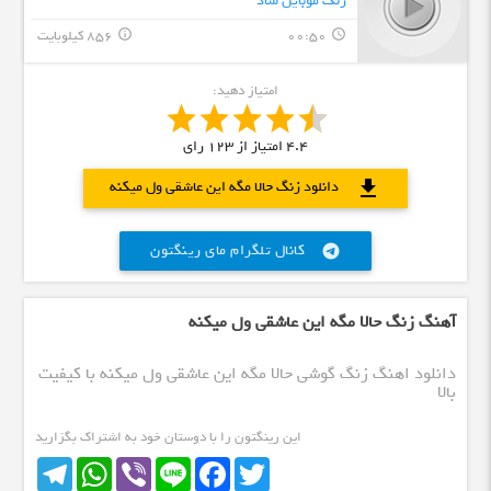
زنگ موبایل شاد
00:50
856 کیلوبایت
info_outline
query_builder
امتیاز دهید:
4.4
امتیاز از
123
رای
download
دانلود زنگ حالا مگه این عاشقی ول میکنه
کانال تلگرام مای رینگتون
telegram
آهنگ زنگ حالا مگه این عاشقی ول میکنه
دانلود اهنگ زنگ گوشی حالا مگه این عاشقی ول میکنه با کیفیت
بالا
این رینگتون را با دوستان خود به اشتراک بگزارید
Telegram
WhatsApp
Viber
Line
Facebook
Twitter