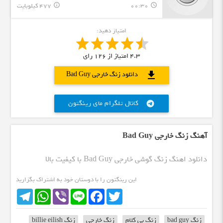
00:30
477 کیلوبایت
info_outline
query_builder
امتیاز دهید:
4.3
امتیاز از
126
رای
download
دانلود زنگ خارجی Bad Guy
کانال تلگرام مای رینگتون
telegram
آهنگ زنگ خارجی Bad Guy
دانلود اهنگ زنگ گوشی خارجی Bad Guy با کیفیت بالا
این رینگتون را با دوستان خود به اشتراک بگزارید
Telegram
WhatsApp
Viber
Line
Facebook
Twitter
زنگ bad guy
زنگ بی کلام
زنگ خارجی
زنگ billie eilish