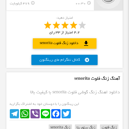
00:30
479 کیلوبایت
info_outline
query_builder
امتیاز دهید:
4.2
امتیاز از
33
رای
download
دانلود زنگ فلوت senorita
کانال تلگرام مای رینگتون
telegram
آهنگ زنگ فلوت senorita
دانلود اهنگ زنگ گوشی فلوت senorita با کیفیت بالا
این رینگتون را با دوستان خود به اشتراک بگزارید
Telegram
WhatsApp
Viber
Line
Facebook
Twitter
زنگ فلوت
زنگ سنوریتا
زنگ senorita