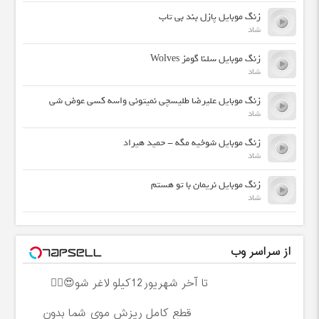
زنگ موبایل پازل بند بی تاب
شاد
زنگ موبایل سلنا گومز Wolves
شاد
زنگ موبایل علیرضا طلیسچی نمیتونی واسه کسی عوض شی
شاد
زنگ موبایل شوخیه مگه - حمید هیراد
شاد
زنگ موبایل نریمان با تو هستم
شاد
از سراسر وب
تا آخر شهریور12کیلو لاغر شو😍👌🏻
قطع کامل ریزش موی شما بدون