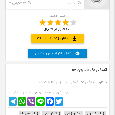
00:25
393 کیلوبایت
info_outline
query_builder
امتیاز دهید:
4.1
امتیاز از
32
رای
download
دانلود زنگ اکسیژن o2
کانال تلگرام مای رینگتون
telegram
آهنگ زنگ اکسیژن o2
دانلود اهنگ زنگ گوشی اکسیژن o2 با کیفیت بالا
این رینگتون را با دوستان خود به اشتراک بگزارید
Telegram
WhatsApp
Viber
Line
Facebook
Twitter
زنگ اکسیژن
زنگ ورزشی
زنگ فوتبالی
زنگ Oxygen