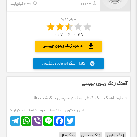
00:27
436 کیلوبایت
info_outline
query_builder
امتیاز دهید:
2.7
امتیاز از
7
رای
download
دانلود زنگ ویلون جیپسی
کانال تلگرام مای رینگتون
telegram
آهنگ زنگ ویلون جیپسی
دانلود اهنگ زنگ گوشی ویلون جیپسی با کیفیت بالا
این رینگتون را با دوستان خود به اشتراک بگزارید
Telegram
WhatsApp
Viber
Line
Facebook
Twitter
زنگ ویلون
زنگ جیپسی
زنگ ساز