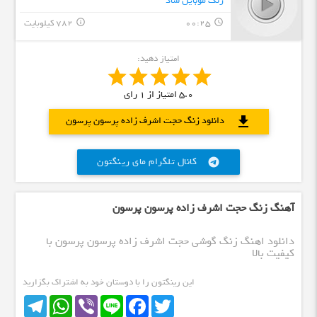
زنگ موبایل شاد
00:25
782 کیلوبایت
info_outline
query_builder
امتیاز دهید:
5.0
امتیاز از
1
رای
download
دانلود زنگ حجت اشرف زاده پرسون پرسون
کانال تلگرام مای رینگتون
telegram
آهنگ زنگ حجت اشرف زاده پرسون پرسون
دانلود اهنگ زنگ گوشی حجت اشرف زاده پرسون پرسون با
کیفیت بالا
این رینگتون را با دوستان خود به اشتراک بگزارید
Telegram
WhatsApp
Viber
Line
Facebook
Twitter