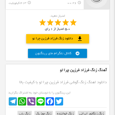
00:26
413 کیلوبایت
info_outline
query_builder
امتیاز دهید:
5.0
امتیاز از
1
رای
download
دانلود زنگ فرزاد فرزین چرا تو
کانال تلگرام مای رینگتون
telegram
آهنگ زنگ فرزاد فرزین چرا تو
دانلود اهنگ زنگ گوشی فرزاد فرزین چرا تو با کیفیت بالا
این رینگتون را با دوستان خود به اشتراک بگزارید
Telegram
WhatsApp
Viber
Line
Facebook
Twitter
زنگ زنگخور ایرانی
زنگ خواننده
زنگ موزیک
زنگ پاپ