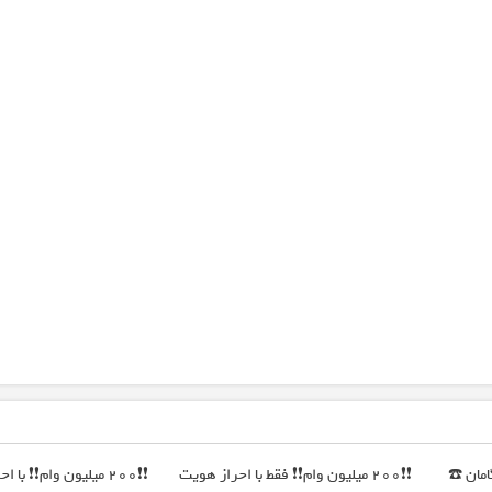
گامان ☎️
❗❗200 میلیون وام❗❗ فقط با احراز هویت
❗❗200 میلیون وام❗❗ با