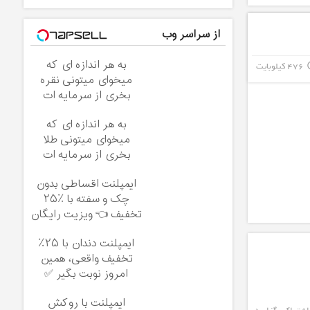
از سراسر وب
به هر اندازه ای که
476 کیلوبایت
info_
میخوای میتونی نقره
بخری از سرمایه ات
محافظت کنی
به هر اندازه ای که
میخوای میتونی طلا
بخری از سرمایه ات
محافظت کنی
ایمپلنت اقساطی بدون
چک و سفته با ٪۲۵
تخفیف 👈 ویزیت رایگان
توسط متخصص
ایمپلنت دندان با ۲۵٪
تخفیف واقعی، همین
امروز نوبت بگیر ✅
ایمپلنت با روکش