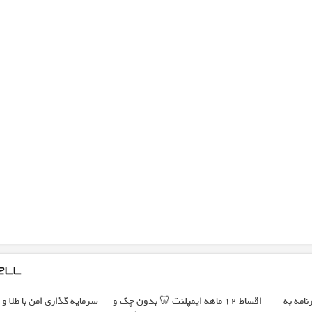
نامه به
اقساط ۱۲ ماهه ایمپلنت 🦷 بدون چک و
سرمایه گذاری امن با طلا و ن