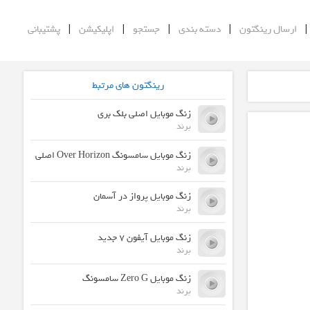
|
|
|
|
ارسال رینگتون
دسته بندی
جستجو
اپلیکیشن
پشتیبانی
رینگتون های مرتبط
زنگ موبایل اصلی بلک بری
برند
زنگ موبایل سامسونگ Over Horizon اصلی
برند
زنگ موبایل پرواز در آسمان
برند
زنگ موبایل آیفون 7 جدید
برند
زنگ موبایل Zero G سامسونگ
برند