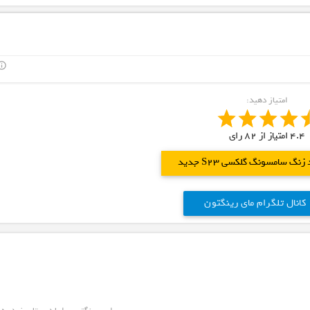
outline
امتیاز دهید:
4.4
امتیاز از
82
رای
 زنگ سامسونگ گلکسی S23 جدید
کانال تلگرام مای رینگتون