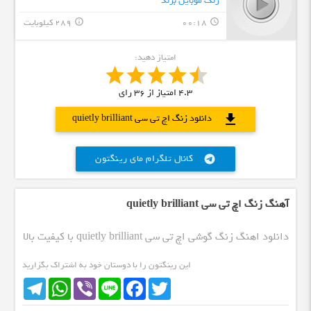
زنگ موبایل برند
00:18
289 کیلوبایت
info_outline
query_builder
امتیاز دهید:
4.3
امتیاز از
36
رای
download
دانلود زنگ اچ تی سی quietly brilliant
کانال تلگرام مای رینگتون
telegram
آهنگ زنگ اچ تی سی quietly brilliant
دانلود اهنگ زنگ گوشی اچ تی سی quietly brilliant با کیفیت بالا
این رینگتون را با دوستان خود به اشتراک بگزارید
Telegram
WhatsApp
Viber
Line
Facebook
Twitter