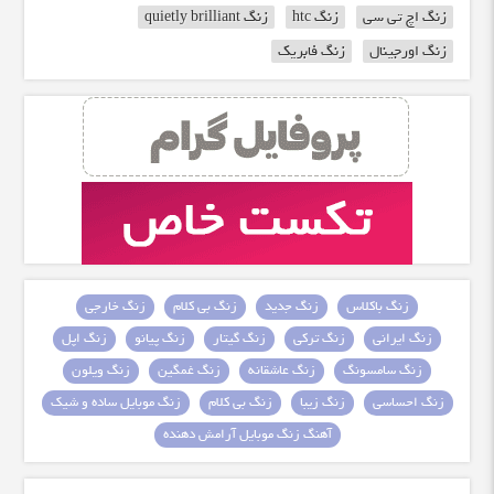
زنگ اچ تی سی
زنگ htc
زنگ quietly brilliant
زنگ اورجینال
زنگ فابریک
زنگ باکلاس
زنگ جدید
زنگ بی کلام
زنگ خارجی
زنگ ایرانی
زنگ ترکی
زنگ گیتار
زنگ پیانو
زنگ اپل
زنگ سامسونگ
زنگ عاشقانه
زنگ غمگین
زنگ ویلون
زنگ احساسی
زنگ زیبا
زنگ بی کلام
زنگ موبایل ساده و شیک
آهنگ زنگ موبایل آرامش دهنده