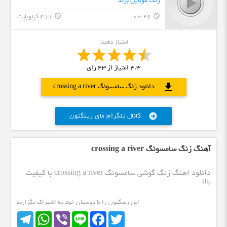
زنگ موبایل برند
00:26
411 کیلوبایت
info_outline
query_builder
امتیاز دهید:
4.3
امتیاز از
43
رای
download
دانلود زنگ سامسونگ crossing a river
کانال تلگرام مای رینگتون
telegram
آهنگ زنگ سامسونگ crossing a river
دانلود اهنگ زنگ گوشی سامسونگ crossing a river با کیفیت
بالا
این رینگتون را با دوستان خود به اشتراک بگزارید
Telegram
WhatsApp
Viber
Line
Facebook
Twitter