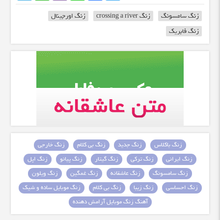
زنگ سامسونگ
زنگ crossing a river
زنگ اورجینال
زنگ فابریک
زنگ باکلاس
زنگ جدید
زنگ بی کلام
زنگ خارجی
زنگ ایرانی
زنگ ترکی
زنگ گیتار
زنگ پیانو
زنگ اپل
زنگ سامسونگ
زنگ عاشقانه
زنگ غمگین
زنگ ویلون
زنگ احساسی
زنگ زیبا
زنگ بی کلام
زنگ موبایل ساده و شیک
آهنگ زنگ موبایل آرامش دهنده