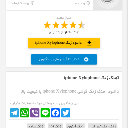
00:09
335 کیلوبایت
info_outline
query_builder
امتیاز دهید:
4.3
امتیاز از
29
رای
download
دانلود زنگ iphone Xylophone
کانال تلگرام مای رینگتون
telegram
آهنگ زنگ iphone Xylophone
دانلود اهنگ زنگ گوشی iphone Xylophone با کیفیت بالا
این رینگتون را با دوستان خود به اشتراک بگزارید
Telegram
WhatsApp
Viber
Line
Facebook
Twitter
زنگ زنگ خور اپل
زنگ آیفون
زنگ ios
زنگ ساده