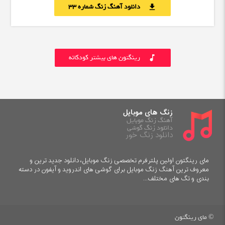
دانلود آهنگ زنگ شماره 33
download
رینگتون های بیشتر کودکانه
music_note
زنگ های موبایل
آهنگ زنگ موبایل
دانلود زنگ گوشی
دانلود زنگ خور
مای رینگتون اولین پلترفرم تخصصی زنگ موبایل، دانلود جدید ترین و
معروف ترین آهنگ زنگ موبایل برای گوشی های اندروید و آیفون در دسته
بندی و تگ های مختلف...
© مای رینگتون