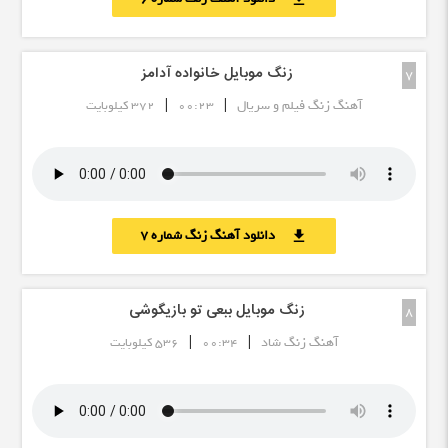
زنگ موبایل خانواده آدامز
7
|
|
آهنگ زنگ فیلم و سریال
00:23
372 کیلوبایت
دانلود آهنگ زنگ شماره 7
download
زنگ موبایل ببعی تو بازیگوشی
8
|
|
آهنگ زنگ شاد
00:34
536 کیلوبایت