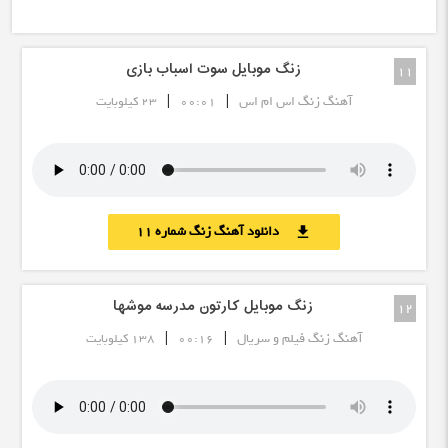
زنگ موبایل سوت اسباب بازی
11
|
|
آهنگ زنگ اس ام اس
00:01
23 کیلوبایت
دانلود آهنگ زنگ شماره 11
download
زنگ موبایل کارتون مدرسه موشها
12
|
|
آهنگ زنگ فیلم و سریال
00:16
138 کیلوبایت