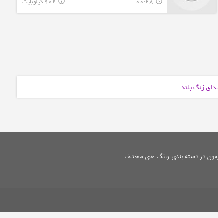
00:28
902 کیلوبایت
info_outline
query_builder
دای زنگ بلند
فون در دسته بندی و تگ های مختلف...