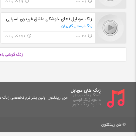
00:01
19 کیلوبایت
info_outline
query_builder
زنگ موبایل آهای خوشگل عاشق فریدون آسرایی
زنگ ارسالی کاربران
00:28
876 کیلوبایت
info_outline
query_builder
زنگ گوشی یاه
زنگ های موبایل
آهنگ زنگ موبایل
مای رینگتون اولین پلترفرم تخصصی زنگ موب
دانلود زنگ گوشی
دانلود زنگ خور
© مای رینگتون