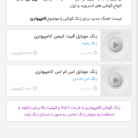
انواع گوشی های اندروید و اپل.
لیست اهنگ جدید برای زنگ گوشی با موضوع
کامپیوتری
زنگ موبایل 8بیت کیجن کامپیوتری
زنگ بامزه
00:29
463 کیلوبایت
info_outline
query_builder
زنگ موبایل اس ام اس کامپیوتری
زنگ اس ام اس
00:11
168 کیلوبایت
info_outline
query_builder
زنگ گوشی کامپیوتری با فرمت
و کیفیت بالا برای دانلود و
mp3
استفاده به عنوان زنگ تماس به صورت صدای زنگ بلند