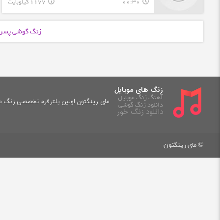
00:30
1177 کیلوبایت
info_outline
query_builder
زنگ گوشی پسرا
زنگ های موبایل
آهنگ زنگ موبایل
مای رینگتون اولین پلترفرم تخصصی زنگ موب
دانلود زنگ گوشی
دانلود زنگ خور
© مای رینگتون