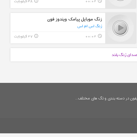
00:02
38 کیلوبایت
info_outline
query_builder
زنگ موبایل پیامک ویندوز فون
زنگ اس ام اس
00:02
27 کیلوبایت
info_outline
query_builder
 صدای زنگ بلند
فون در دسته بندی و تگ های مختلف...