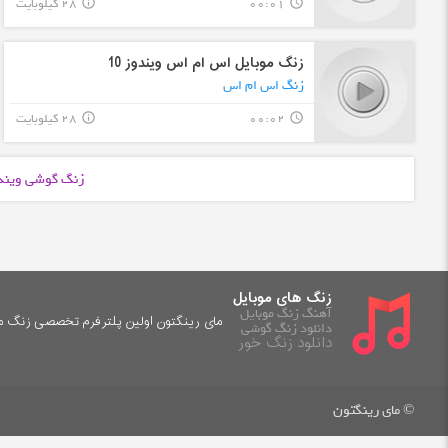
00:01
28 کیلوبایت
info_outline
query_builder
زنگ موبایل اس ام اس ویندوز 10
زنگ اس ام اس
00:02
28 کیلوبایت
info_outline
query_builder
زنگ گوشی ویند
زنگ های موبایل
آهنگ زنگ موبایل
مای رینگتون اولین پلترفرم تخصصی زنگ موب
دانلود زنگ گوشی
دانلود زنگ خور
© مای رینگتون