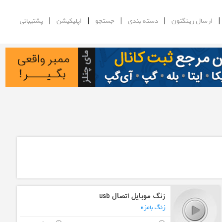
|
|
|
|
ارسال رینگتون
دسته بندی
جستجو
اپلیکیشن
پشتیبانی
زنگ موبایل اتصال usb
زنگ بامزه