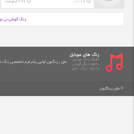
00:17
279 کیلوبایت
info_outline
query_builder
زنگ گوشی نی نو
زنگ های موبایل
آهنگ زنگ موبایل
مای رینگتون اولین پلترفرم تخصصی زنگ موب
دانلود زنگ گوشی
دانلود زنگ خور
© مای رینگتون