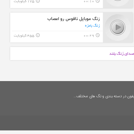
00:10
175 کیلوبایت
info_outline
query_builder
زنگ موبایل ناقوس رو اعصاب
زنگ بامزه
00:29
455 کیلوبایت
info_outline
query_builder
 صدای زنگ بلند
فون در دسته بندی و تگ های مختلف...