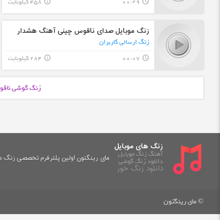
00:29
458 کیلوبایت
info_outline
query_builder
زنگ موبایل صدای ناقوس چینی آهنگ هشدار
زنگ ارسالی کاربران
00:07
284 کیلوبایت
info_outline
query_builder
زنگ گوشی ناقو
زنگ های موبایل
آهنگ زنگ موبایل
مای رینگتون اولین پلترفرم تخصصی زنگ موب
دانلود زنگ گوشی
دانلود زنگ خور
© مای رینگتون