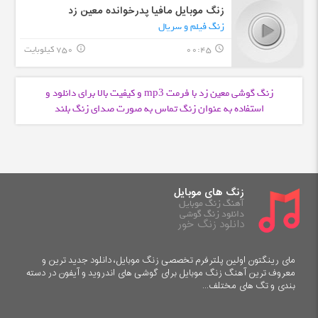
زنگ موبایل مافیا پدرخوانده معین زد
زنگ فیلم و سریال
00:45
750 کیلوبایت
info_outline
query_builder
زنگ گوشی معین زد با فرمت
و کیفیت بالا برای دانلود و
mp3
استفاده به عنوان زنگ تماس به صورت صدای زنگ بلند
زنگ های موبایل
آهنگ زنگ موبایل
دانلود زنگ گوشی
دانلود زنگ خور
مای رینگتون اولین پلترفرم تخصصی زنگ موبایل، دانلود جدید ترین و
معروف ترین آهنگ زنگ موبایل برای گوشی های اندروید و آیفون در دسته
بندی و تگ های مختلف...