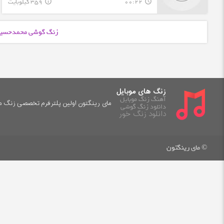
00:22
359 کیلوبایت
info_outline
query_builder
زنگ گوشی محمدحسین 
زنگ های موبایل
آهنگ زنگ موبایل
مای رینگتون اولین پلترفرم تخصصی زنگ موب
دانلود زنگ گوشی
دانلود زنگ خور
© مای رینگتون