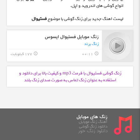
انواع گوشی های اندروید و اپل.
لیست اهنگ جدید برای زنگ گوشی با موضوع
فستیوال
زنگ موبایل فستیوال ایسوس
زنگ برند
00:11
177 کیلوبایت
info_outline
query_builder
زنگ گوشی فستیوال با فرمت
و کیفیت بالا برای دانلود و
mp3
استفاده به عنوان زنگ تماس به صورت صدای زنگ بلند
زنگ های موبایل
آهنگ زنگ موبایل
دانلود زنگ گوشی
دانلود زنگ خور