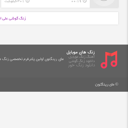
00:19
301 کیلوبایت
info_outline
query_builder
زنگ گوشی علی ا
زنگ های موبایل
آهنگ زنگ موبایل
مای رینگتون اولین پلترفرم تخصصی زنگ موب
دانلود زنگ گوشی
دانلود زنگ خور
© مای رینگتون