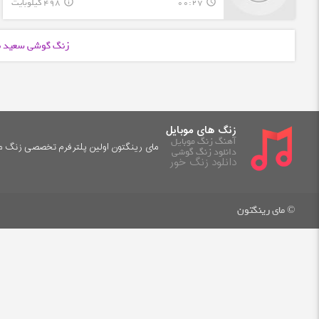
00:27
498 کیلوبایت
info_outline
query_builder
زنگ گوشی سعید ن
زنگ های موبایل
آهنگ زنگ موبایل
مای رینگتون اولین پلترفرم تخصصی زنگ موب
دانلود زنگ گوشی
دانلود زنگ خور
© مای رینگتون