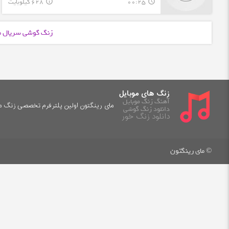
00:25
628 کیلوبایت
info_outline
query_builder
زنگ گوشی سریال م
زنگ های موبایل
آهنگ زنگ موبایل
مای رینگتون اولین پلترفرم تخصصی زنگ موب
دانلود زنگ گوشی
دانلود زنگ خور
© مای رینگتون