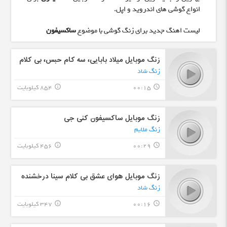
انواع گوشی های اندروید و اپل.
لیست اهنگ جدید برای زنگ گوشی با موضوع
ساکسیفون
زنگ موبایل میلاد بابایی، سه کام حبس، بی کلام
زنگ شاد
00:15
854 کیلوبایت
info_outline
query_builder
زنگ موبایل ساکسیفون کنی جی
زنگ ملایم
00:29
456 کیلوبایت
info_outline
query_builder
زنگ موبایل هوای عشق بی کلام سینا درخشنده
زنگ شاد
00:16
347 کیلوبایت
info_outline
query_builder