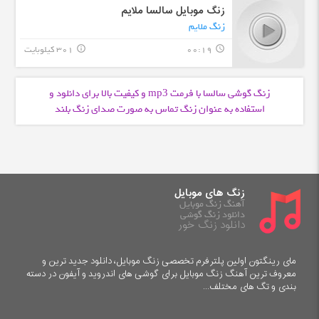
زنگ موبایل سالسا ملایم
زنگ ملایم
00:19
301 کیلوبایت
info_outline
query_builder
زنگ گوشی سالسا با فرمت
و کیفیت بالا برای دانلود و
mp3
استفاده به عنوان زنگ تماس به صورت صدای زنگ بلند
زنگ های موبایل
آهنگ زنگ موبایل
دانلود زنگ گوشی
دانلود زنگ خور
مای رینگتون اولین پلترفرم تخصصی زنگ موبایل، دانلود جدید ترین و
معروف ترین آهنگ زنگ موبایل برای گوشی های اندروید و آیفون در دسته
بندی و تگ های مختلف...