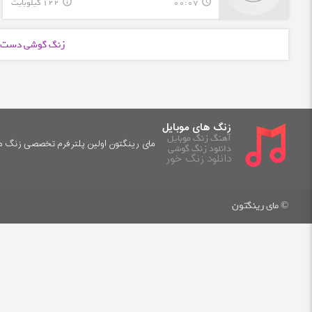
00:07
122 کیلوبایت
info_outline
query_builder
زنگ گوشی دست ز
زنگ های موبایل
آهنگ زنگ موبایل
مای رینگتون اولین پلترفرم تخصصی زنگ موب
دانلود زنگ گوشی
دانلود زنگ خور
© مای رینگتون