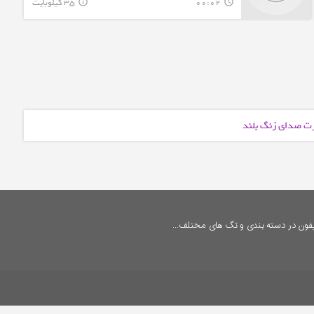
00:02
35 کیلوبایت
info_outline
query_builder
ورت صدای زنگ بلند
فون در دسته بندی و تگ های مختلف...