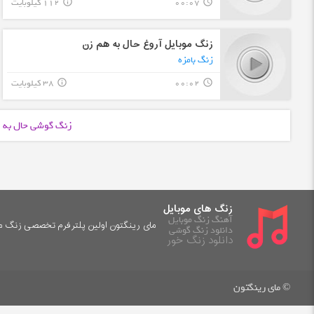
00:07
112 کیلوبایت
info_outline
query_builder
زنگ موبایل آروغ حال به هم زن
زنگ بامزه
00:02
38 کیلوبایت
info_outline
query_builder
زنگ گوشی حال به 
زنگ های موبایل
آهنگ زنگ موبایل
مای رینگتون اولین پلترفرم تخصصی زنگ موب
دانلود زنگ گوشی
دانلود زنگ خور
© مای رینگتون