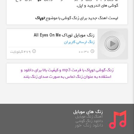
گوشی های اندروید و اپل.
لیست اهنگ جدید برای زنگ گوشی با موضوع
توپاک
زنگ موبایل توپاک All Eyes On Me
زنگ ارسالی کاربران
00:30
479 کیلوبایت
info_outline
query_builder
زنگ گوشی توپاک با فرمت
و کیفیت بالا برای دانلود و
mp3
استفاده به عنوان زنگ تماس به صورت صدای زنگ بلند
زنگ های موبایل
آهنگ زنگ موبایل
دانلود زنگ گوشی
دانلود زنگ خور