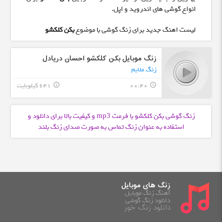
انواع گوشی های اندروید و اپل.
لیست اهنگ جدید برای زنگ گوشی با موضوع
بکن کلکشو
زنگ موبایل بکن کلکشو احسان دریادل
زنگ ملایم
00:40
641 کیلوبایت
info_outline
query_builder
زنگ گوشی بکن کلکشو با فرمت
و کیفیت بالا برای دانلود و
mp3
استفاده به عنوان زنگ تماس به صورت صدای زنگ بلند
زنگ های موبایل
آهنگ زنگ موبایل
دانلود زنگ گوشی
دانلود زنگ خور