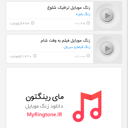
زنگ موبایل ترافیک شلوغ
زنگ بامزه
00:29
464 کیلوبایت
info_outline
query_builder
زنگ موبایل فیلم به وقت شام
زنگ فیلم و سریال
01:00
1420 کیلوبایت
info_outline
query_builder