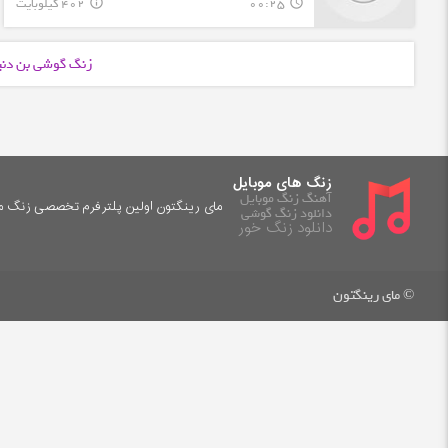
00:25
402 کیلوبایت
info_outline
query_builder
زنگ گوشی بن دنی
زنگ های موبایل
آهنگ زنگ موبایل
مای رینگتون اولین پلترفرم تخصصی زنگ موب
دانلود زنگ گوشی
دانلود زنگ خور
© مای رینگتون