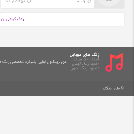
00:29
458 کیلوبایت
info_outline
query_builder
زنگ گوشی بن ت
زنگ های موبایل
آهنگ زنگ موبایل
مای رینگتون اولین پلترفرم تخصصی زنگ موب
دانلود زنگ گوشی
دانلود زنگ خور
© مای رینگتون