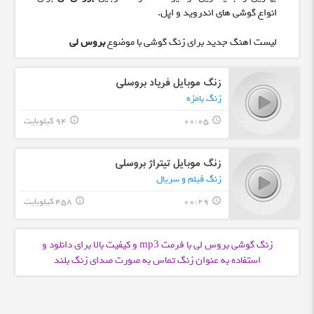
انواع گوشی های اندروید و اپل.
لیست اهنگ جدید برای زنگ گوشی با موضوع
بروس لی
زنگ موبایل فریاد بروسلی
زنگ بامزه
00:05
94 کیلوبایت
info_outline
query_builder
زنگ موبایل تیتراژ بروسلی
زنگ فیلم و سریال
00:29
458 کیلوبایت
info_outline
query_builder
زنگ گوشی بروس لی با فرمت
و کیفیت بالا برای دانلود و
mp3
استفاده به عنوان زنگ تماس به صورت صدای زنگ بلند