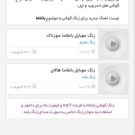
گوشی های اندروید و اپل.
لیست اهنگ جدید برای زنگ گوشی با موضوع
باغلاما
زنگ موبایل باغلاما سوزناک
زنگ ملایم
00:21
331 کیلوبایت
info_outline
query_builder
زنگ موبایل باغلاما هالای
زنگ شاد
00:29
463 کیلوبایت
info_outline
query_builder
زنگ گوشی باغلاما با فرمت
و کیفیت بالا برای دانلود و
mp3
استفاده به عنوان زنگ تماس به صورت صدای زنگ بلند