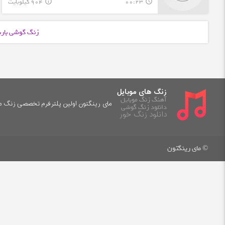
00:23
904 کیلوبایت
info_outline
query_builder
زنگ گوشی بارب
زنگ های موبایل
آهنگ زنگ موبایل
مای رینگتون اولین پلترفرم تخصصی زنگ موب
دانلود زنگ گوشی
دانلود زنگ خور
© مای رینگتون