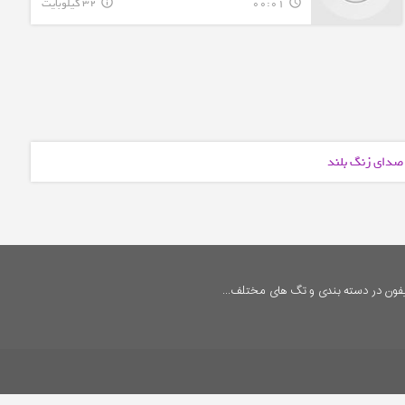
00:01
32 کیلوبایت
info_outline
query_builder
 صدای زنگ بلند
فون در دسته بندی و تگ های مختلف...