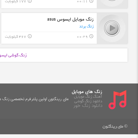
00:11
177 کیلوبایت
info_outline
query_builder
زنگ موبایل ایسوس asus
زنگ برند
00:29
467 کیلوبایت
info_outline
query_builder
زنگ گوشی ایسو
زنگ های موبایل
آهنگ زنگ موبایل
مای رینگتون اولین پلترفرم تخصصی زنگ موب
دانلود زنگ گوشی
دانلود زنگ خور
© مای رینگتون