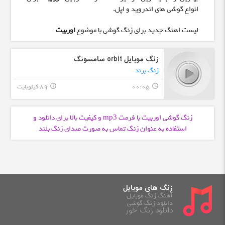
انواع گوشی های اندروید و اپل.
لیست اهنگ جدید برای زنگ گوشی با موضوع
اوربیت
زنگ موبایل orbit سامسونگ
زنگ برند
00:05
89 کیلوبایت
info_outline
query_builder
زنگ گوشی اوربیت با فرمت
و کیفیت بالا برای دانلود و
mp3
استفاده به عنوان زنگ تماس به صورت صدای زنگ بلند
زنگ های موبایل
آهنگ زنگ موبایل
دانلود زنگ گوشی
دانلود زنگ خور