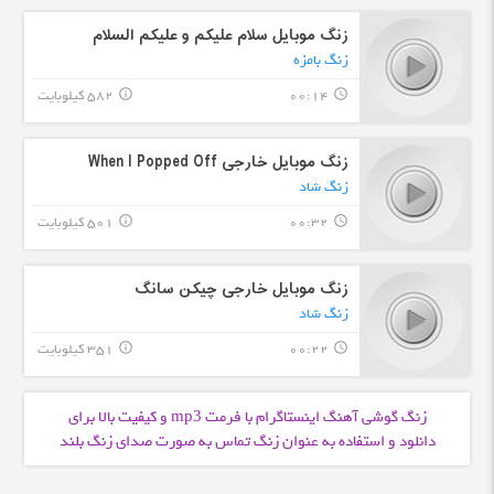
زنگ موبایل سلام علیکم و علیکم السلام
زنگ بامزه
00:14
582 کیلوبایت
info_outline
query_builder
زنگ موبایل خارجی When I Popped Off
زنگ شاد
00:32
501 کیلوبایت
info_outline
query_builder
زنگ موبایل خارجی چیکن سانگ
زنگ شاد
00:22
351 کیلوبایت
info_outline
query_builder
زنگ گوشی آهنگ اینستاگرام با فرمت
و کیفیت بالا برای
mp3
دانلود و استفاده به عنوان زنگ تماس به صورت صدای زنگ بلند