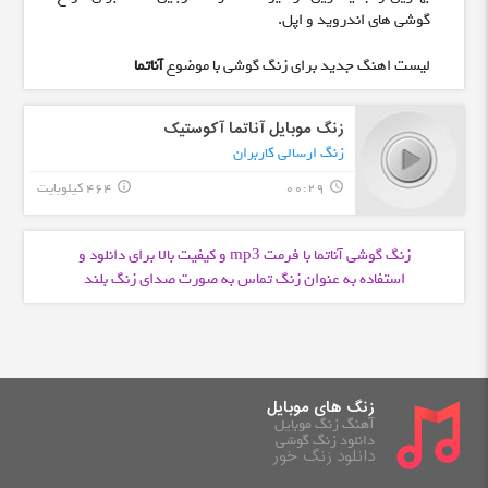
گوشی های اندروید و اپل.
لیست اهنگ جدید برای زنگ گوشی با موضوع
آناتما
زنگ موبایل آناتما آکوستیک
زنگ ارسالی کاربران
00:29
464 کیلوبایت
info_outline
query_builder
زنگ گوشی آناتما با فرمت
و کیفیت بالا برای دانلود و
mp3
استفاده به عنوان زنگ تماس به صورت صدای زنگ بلند
زنگ های موبایل
آهنگ زنگ موبایل
دانلود زنگ گوشی
دانلود زنگ خور