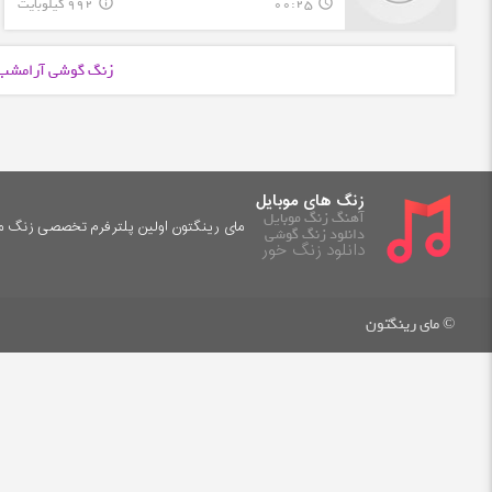
00:25
992 کیلوبایت
info_outline
query_builder
زنگ گوشی آرامشب
زنگ های موبایل
آهنگ زنگ موبایل
مای رینگتون اولین پلترفرم تخصصی زنگ موب
دانلود زنگ گوشی
دانلود زنگ خور
© مای رینگتون