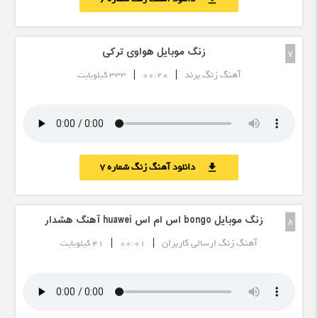
زنگ موبایل هواوی ترکی
7
|
|
آهنگ زنگ برند
00:20
333 کیلوبایت
دانلود آهنگ زنگ شماره 7
download
زنگ موبایل bongo اس ام اس huawei آهنگ هشدار
8
|
|
آهنگ زنگ ارسالی کاربران
00:01
41 کیلوبایت