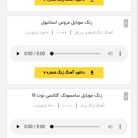
زنگ موبایل عروس استانبول
7
|
|
آهنگ زنگ فیلم و سریال
00:42
1537 کیلوبایت
دانلود آهنگ زنگ شماره 7
download
زنگ موبایل سامسونگ گلکسی نوت 10
8
|
|
آهنگ زنگ برند
01:00
947 کیلوبایت