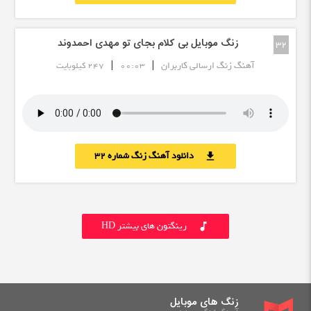
زنگ موبایل بی کلام بجای تو مهدی احمدوند
32
|
|
آهنگ زنگ ارسالی کاربران
00:03
247 کیلوبایت
دانلود آهنگ زنگ شماره 32
download
رینگتون های بیشتر HD
music_note
زنگ های موبایل