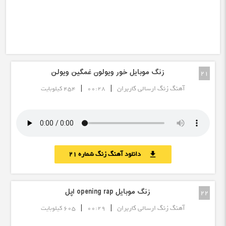
زنگ موبایل خور ویولون غمگین ویولن
21
|
|
آهنگ زنگ ارسالی کاربران
00:28
454 کیلوبایت
دانلود آهنگ زنگ شماره 21
download
زنگ موبایل opening rap اپل
22
|
|
آهنگ زنگ ارسالی کاربران
00:29
605 کیلوبایت