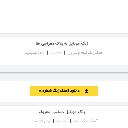
زنگ موبایل یه پلاک معراجی ها
|
|
آهنگ زنگ فیلم و سریال
00:43
720 کیلوبایت
دانلود آهنگ زنگ شماره 5
download
زنگ موبایل حماسی معروف
|
|
آهنگ زنگ ملایم
00:33
738 کیلوبایت