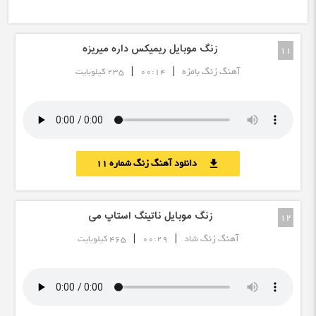
زنگ موبایل ریمیکس داره میریزه
11
|
|
آهنگ زنگ بامزه
00:14
235 کیلوبایت
دانلود آهنگ زنگ شماره 11
download
زنگ موبایل ناتینگ استاپ می
12
|
|
آهنگ زنگ شاد
00:29
465 کیلوبایت