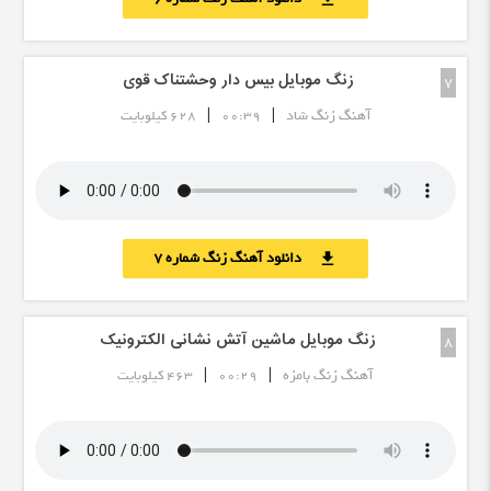
زنگ موبایل بیس دار وحشتناک قوی
7
|
|
آهنگ زنگ شاد
00:39
628 کیلوبایت
دانلود آهنگ زنگ شماره 7
download
زنگ موبایل ماشین آتش نشانی الکترونیک
8
|
|
آهنگ زنگ بامزه
00:29
463 کیلوبایت