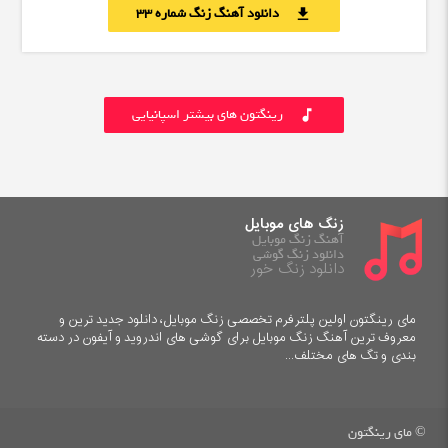
دانلود آهنگ زنگ شماره 33
download
رینگتون های بیشتر اسپانیایی
music_note
زنگ های موبایل
آهنگ زنگ موبایل
دانلود زنگ گوشی
دانلود زنگ خور
مای رینگتون اولین پلترفرم تخصصی زنگ موبایل، دانلود جدید ترین و
معروف ترین آهنگ زنگ موبایل برای گوشی های اندروید و آیفون در دسته
بندی و تگ های مختلف...
© مای رینگتون