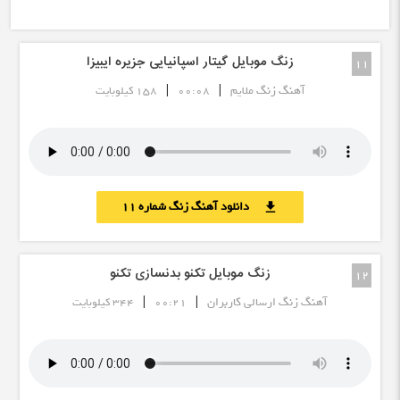
زنگ موبایل گیتار اسپانیایی جزیره ایبیزا
11
|
|
آهنگ زنگ ملایم
00:08
158 کیلوبایت
دانلود آهنگ زنگ شماره 11
download
زنگ موبایل تکنو بدنسازی تکنو
12
|
|
آهنگ زنگ ارسالی کاربران
00:21
344 کیلوبایت